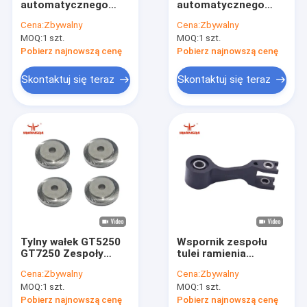
automatycznego
automatycznego
Ostrze noża tnącego
noża 55515000
noża Wałek stopki
Cena:
Zbywalny
Cena:
Zbywalny
Prowadnica zespołu
dociskowej 55375001
MOQ:
Części tnące do Yin
1 szt.
MOQ:
1 szt.
ostrzarki Nóż tylny
55375000 Elementy
maszyn
Pobierz najnowszą cenę
Pobierz najnowszą cenę
włókienniczych
Szczotka z blokiem włosia tnącego
Skontaktuj się teraz
Skontaktuj się teraz
Części do cięcia dla Investronica
Części do cięcia wzorców
GT5250 GT7250 Części noża
Części przecinaka XLC7000 Z7
Części do przecinaków GTXL
Tylny wałek GT5250
Wspornik zespołu
Części do plotera
GT7250 Zespoły
tulei ramienia
prowadnicy części
przegubowego
Cena:
Zbywalny
Cena:
Zbywalny
.078 Ostrze
napędu noża S-93-
Części do rozrzutnika
MOQ:
1 szt.
MOQ:
1 szt.
54750001
5/S-93-7 54715000
Pobierz najnowszą cenę
Pobierz najnowszą cenę