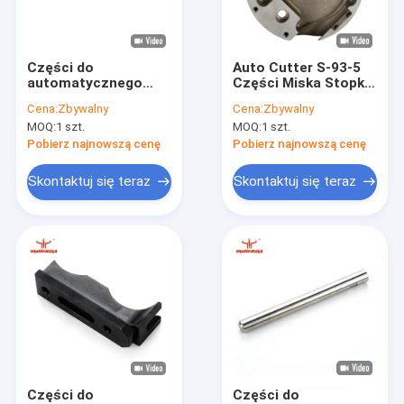
Wycieczka po fabryce
Kontrola jakości
Części do
Auto Cutter S-93-5
automatycznego
Części Miska Stopka
Skontaktuj się z nami
cięcia Łącznik S-93-7
dociskowa 55592001
Cena:
Zbywalny
Cena:
Zbywalny
7/8 "Skok Auto
Części zamienne do
MOQ:
1 szt.
MOQ:
1 szt.
GT5250 GT7250
noża GT5200 S5200
Nowości
Części do cięcia
Pobierz najnowszą cenę
Pobierz najnowszą cenę
57292003
Sprawy
Skontaktuj się teraz
Skontaktuj się teraz
Części do automatycznego cięcia
Części Vector IX Q80 M88 MH8
Części VT2500 VT5000 VT7000
Części zamienne do Bullmer
Części do
Części do