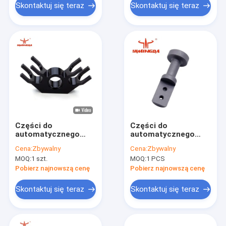
Skontaktuj się teraz
Skontaktuj się teraz
Części do
Części do
automatycznego
automatycznego
noża GT5250
cięcia 45454050
Cena:
Zbywalny
Cena:
Zbywalny
GT7250 Części do
Szybki wał dla
MOQ:
1 szt.
MOQ:
1 PCS
noża Ostrzałka do
maszyny do cięcia
jarzma S-93-5 PN
S7200 GT7250
Pobierz najnowszą cenę
Pobierz najnowszą cenę
54568000
Skontaktuj się teraz
Skontaktuj się teraz