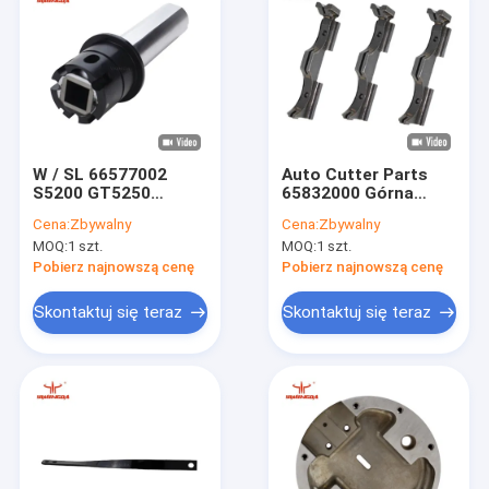
W / SL 66577002
Auto Cutter Parts
S5200 GT5250
65832000 Górna
GT7250 Części do
prowadnica ostrza z
Cena:
Zbywalny
Cena:
Zbywalny
cięcia Tube Assy
węglika GT7250
MOQ:
1 szt.
MOQ:
1 szt.
Części zamienne do
GT5250 Części
materiałów
Pobierz najnowszą cenę
Pobierz najnowszą cenę
eksploatacyjnych
Skontaktuj się teraz
Skontaktuj się teraz
Do domu
Produkty
O nas