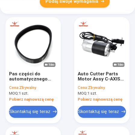
Podaj swoje wymagania
Pas części do
Auto Cutter Parts
automatycznego
Motor Assy C-AXIS
noża 33,5 "GDYR # 4
#2242 W/Encoder
Cena:
Zbywalny
Cena:
Zbywalny
-3VX335 GT5250
S52W/BOX For
MOQ:
1 szt.
MOQ:
1 szt.
GT7250 Części
Cutter Machine
paska klinowego
Pobierz najnowszą cenę
Pobierz najnowszą cenę
180500232
180500226
Skontaktuj się teraz
Skontaktuj się teraz