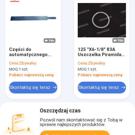
Części do
125 "X6-1/8" 83A
automatycznego
Uszczelka Piramida
noża Zespół
GSKT, 496500207
Cena:
Zbywalny
Cena:
Zbywalny
zatrzasku
GT7250 Części
MOQ:
1 szt.
MOQ:
1 szt.
sprężynowego S7200
eksploatacyjne
GT5250 GT7250
Pobierz najnowszą cenę
Pobierz najnowszą cenę
Części do noża
59407000
Skontaktuj się teraz
Skontaktuj się teraz
Oszczędzaj czas
Pozwól nam skontaktować się z Tobą w
sprawie najlepszych produktów.