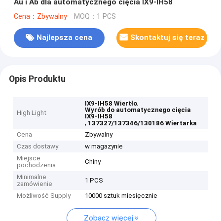
Au i Ab dla automatycznego cięcia IX9-IH58
Cena：Zbywalny
MOQ：1 PCS
Najlepsza cena
Skontaktuj się teraz
Opis Produktu
,
IX9-IH58 Wiertło
Wyrób do automatycznego cięcia
High Light
IX9-IH58
,
137327/137346/130186 Wiertarka
Cena
Zbywalny
Czas dostawy
w magazynie
Miejsce
Chiny
pochodzenia
Minimalne
1 PCS
zamówienie
Możliwość Supply
10000 sztuk miesięcznie
Zobacz więcej