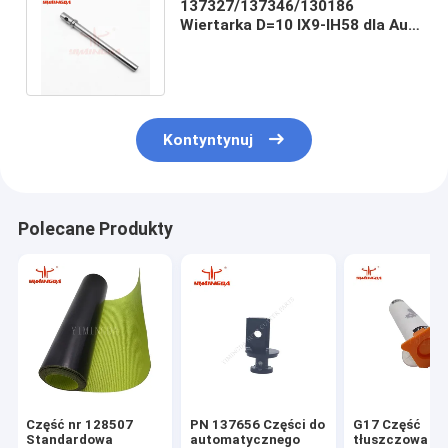
137327/137346/130186
Wiertarka D=10 IX9-IH58 dla Au i
Ab dla automatycznego cięcia
IX9-IH58
Kontyntynuj
Polecane Produkty
Część nr 128507
PN 137656 Części do
G17 Część
Standardowa
automatycznego
tłuszczowa nr