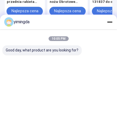
przednia rakieta
noża Obrotowe
131837 do czę
teflonowa dla
części do noża
zamiennych d
maszyny do
Robbin Q80
maszyn do
Najlepsza cena
Najlepsza cena
Najlepsza 
automatycznego
automatyczne
cięcia M88, MH8,
cięcia
yimingda
Q80, IX
Dom
O nas
Skontaktuj się z nami
Desktop Site
Sitemap
Polityka prywatności
10:05 PM
Jakość
Części do automatycznego cięcia
Fabryka w
Chinach.Copyright © 2026 Shenzhen Yimingda Industrial & Trading
Good day, what product are you looking for?
Development Co., Limited. All Rights Reserved.
Do domu
Produkty
O nas